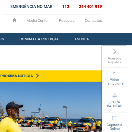
EMERGÊNCIA NO MAR
112
214 401 919
Media Center
Pesquisa
Contactos
IS
COMBATE À POLUIÇÃO
ESCOLA
Acessos
Rápidos
PRÓXIMA NOTÍCIA
Vídeo
Institucional
ÉPOCA
BALNEAR
Capitania
Online