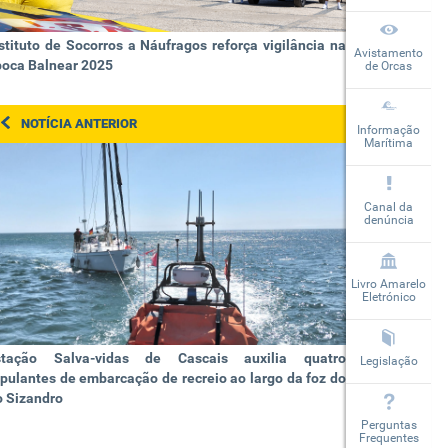
stituto de Socorros a Náufragos reforça vigilância na
Avistamento
poca Balnear 2025
de Orcas
NOTÍCIA ANTERIOR
Informação
Marítima
Canal da
denúncia
Livro Amarelo
Eletrónico
stação Salva-vidas de Cascais auxilia quatro
Legislação
ipulantes de embarcação de recreio ao largo da foz do
o Sizandro
Perguntas
Frequentes