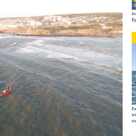
In
É
E
tr
ri