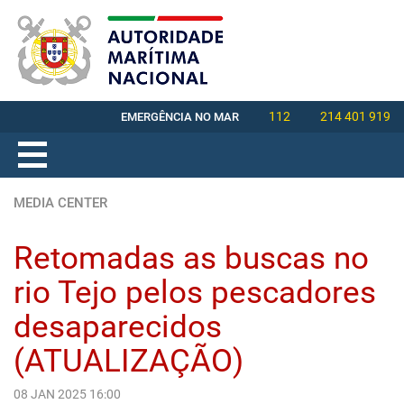
112
214 401 919
EMERGÊNCIA NO MAR
MEDIA CENTER
Retomadas as buscas no
rio Tejo pelos pescadores
desaparecidos
(ATUALIZAÇÃO)
08 JAN 2025 16:00